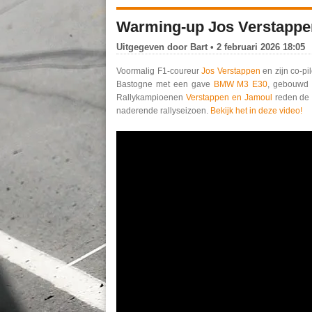
Warming-up Jos Verstappen
Uitgegeven door
Bart
• 2 februari 2026 18:05
Voormalig F1-coureur
Jos Verstappen
en zijn co-p
Bastogne met een gave
BMW M3 E30
, gebouwd
Rallykampioenen
Verstappen en Jamoul
reden de 
naderende rallyseizoen.
Bekijk het in deze video!