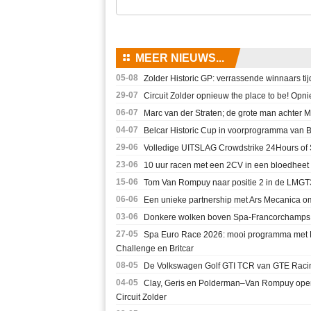
⚏
MEER NIEUWS...
05-08
Zolder Historic GP: verrassende winnaars ti
29-07
Circuit Zolder opnieuw the place to be! Opni
06-07
Marc van der Straten; de grote man achter
04-07
Belcar Historic Cup in voorprogramma van Be
29-06
Volledige UITSLAG Crowdstrike 24Hours of
23-06
10 uur racen met een 2CV in een bloedheet 
15-06
Tom Van Rompuy naar positie 2 in de LMGT3:
06-06
Een unieke partnership met Ars Mecanica om
03-06
Donkere wolken boven Spa-Francorchamps
27-05
Spa Euro Race 2026: mooi programma met F
Challenge en Britcar
08-05
De Volkswagen Golf GTI TCR van GTE Raci
04-05
Clay, Geris en Polderman–Van Rompuy open
Circuit Zolder