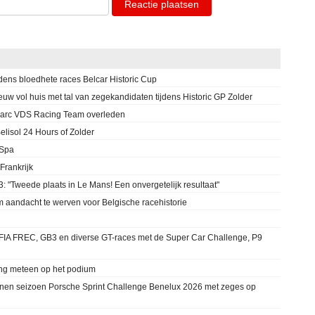
Reactie plaatsen
jdens bloedhete races Belcar Historic Cup
euw vol huis met tal van zegekandidaten tijdens Historic GP Zolder
 Marc VDS Racing Team overleden
lisol 24 Hours of Zolder
 Spa
Frankrijk
 "Tweede plaats in Le Mans! Een onvergetelijk resultaat"
 aandacht te werven voor Belgische racehistorie
IA FREC, GB3 en diverse GT-races met de Super Car Challenge, P9
ng meteen op het podium
en seizoen Porsche Sprint Challenge Benelux 2026 met zeges op