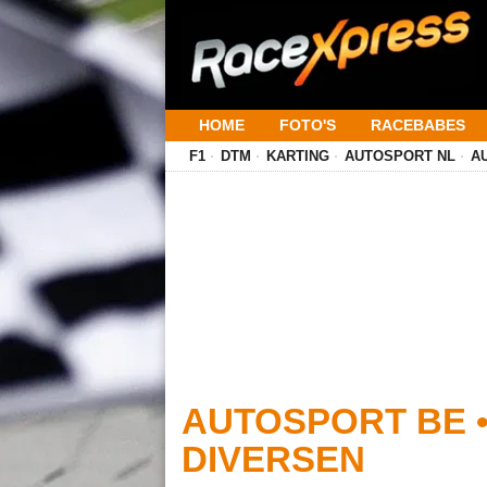
HOME
FOTO'S
RACEBABES
F1
DTM
KARTING
AUTOSPORT NL
A
AUTOSPORT BE 
DIVERSEN