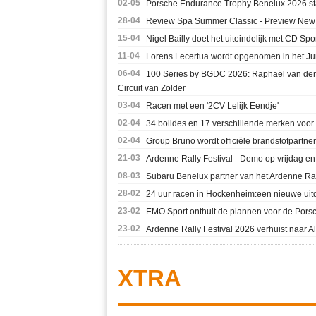
02-05
Porsche Endurance Trophy Benelux 2026 star
28-04
Review Spa Summer Classic - Preview New R
15-04
Nigel Bailly doet het uiteindelijk met CD Sp
11-04
Lorens Lecertua wordt opgenomen in het J
06-04
100 Series by BGDC 2026: Raphaël van der
Circuit van Zolder
03-04
Racen met een '2CV Lelijk Eendje'
02-04
34 bolides en 17 verschillende merken voor
02-04
Group Bruno wordt officiële brandstofpartner
21-03
Ardenne Rally Festival - Demo op vrijdag en
08-03
Subaru Benelux partner van het Ardenne Ral
28-02
24 uur racen in Hockenheim:een nieuwe uit
23-02
EMO Sport onthult de plannen voor de Pors
23-02
Ardenne Rally Festival 2026 verhuist naar A
XTRA