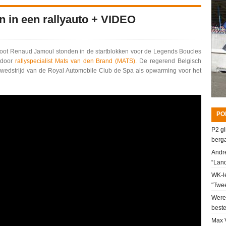
 in een rallyauto + VIDEO
iloot Renaud Jamoul stonden in de startblokken voor de Legends Boucles
 door
rallyspecialist Mats van den Brand (MATS).
De regerend Belgisch
wedstrijd van de Royal Automobile Club de Spa als opwarming voor het
PO
P2 gl
berga
Andre
“Lan
WK-le
"Twee
Werel
beste
Max V