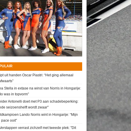
PULAIR
ipt uit handen Oscar Piastri: “Het ging allemaal
fwaarts”
a Stella in extase na winst van Norris in Hongarije:
do was in topvorm”
ider Antonelli doet met P3 aan schadebeperking:
de seizoenshelft wordt zwaar"
dkampioen Lando Norris wint in Hongarije: “Mijn
 pace ooit”
erstappen verrast zichzelf met tweede plek: "Dit