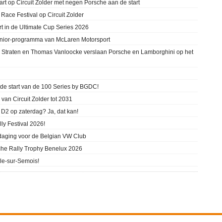
t op Circuit Zolder met negen Porsche aan de start
ace Festival op Circuit Zolder
ort in de Ultimate Cup Series 2026
unior-programma van McLaren Motorsport
 Straten en Thomas Vanloocke verslaan Porsche en Lamborghini op het
 de start van de 100 Series by BGDC!
 van Circuit Zolder tot 2031
 D2 op zaterdag? Ja, dat kan!
ly Festival 2026!
daging voor de Belgian VW Club
che Rally Trophy Benelux 2026
lle-sur-Semois!